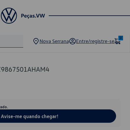
0
Nova Serrana
Entre/registre-se
5Z9867501AHAM4
tado.
Avise-me quando chegar!