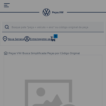
0
Nova Serrana
Entre/registre-se
/
Peças VW
/
Busca Simplificada
/
Peças por Código Original