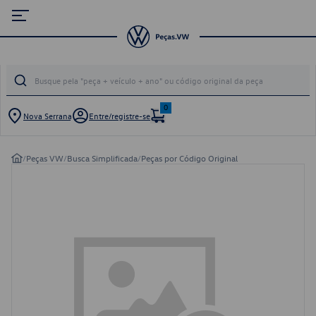
0
Nova Serrana
Entre/registre-se
/
Peças VW
/
Busca Simplificada
/
Peças por Código Original