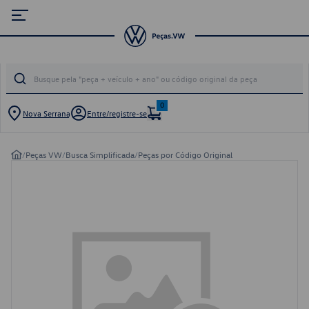
0
Nova Serrana
Entre/registre-se
/
Peças VW
/
Busca Simplificada
/
Peças por Código Original