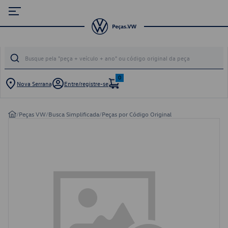
0
Nova Serrana
Entre/registre-se
/
Peças VW
/
Busca Simplificada
/
Peças por Código Original