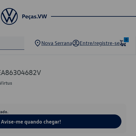
0
Nova Serrana
Entre/registre-se
EA86304682V
Virtus
tado.
Avise-me quando chegar!