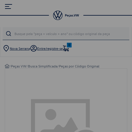
0
Nova Serrana
Entre/registre-se
/
Peças VW
/
Busca Simplificada
/
Peças por Código Original