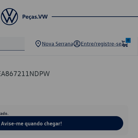
0
Nova Serrana
Entre/registre-se
6EA867211NDPW
tado.
Avise-me quando chegar!