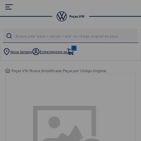
0
Nova Serrana
Entre/registre-se
/
Peças VW
/
Busca Simplificada
/
Peças por Código Original