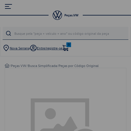
0
Nova Serrana
Entre/registre-se
/
Peças VW
/
Busca Simplificada
/
Peças por Código Original