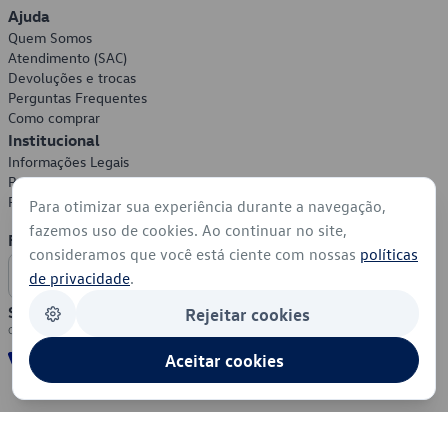
Ajuda
Quem Somos
Atendimento (SAC)
Devoluções e trocas
Perguntas Frequentes
Como comprar
Institucional
Informações Legais
Política de Privacidade
Política de Cookies
Para otimizar sua experiência durante a navegação,
fazemos uso de cookies. Ao continuar no site,
Formas de Pagamento
consideramos que você está ciente com nossas
políticas
de privacidade
.
Segurança
Rejeitar cookies
Aceitar cookies