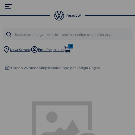
0
Nova Serrana
Entre/registre-se
/
Peças VW
/
Busca Simplificada
/
Peças por Código Original