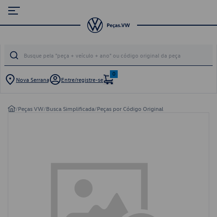
0
Nova Serrana
Entre/registre-se
/
Peças VW
/
Busca Simplificada
/
Peças por Código Original