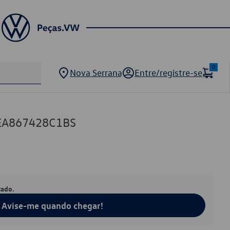
0
Nova Serrana
Entre/registre-se
EA867428C1BS
tado.
Avise-me quando chegar!