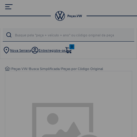
0
Nova Serrana
Entre/registre-se
/
Peças VW
/
Busca Simplificada
/
Peças por Código Original