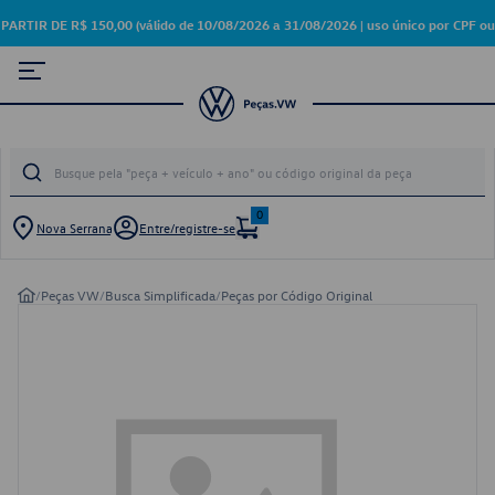
R DE R$ 150,00 (válido de 10/08/2026 a 31/08/2026 | uso único por CPF ou 
0
Nova Serrana
Entre/registre-se
/
Peças VW
/
Busca Simplificada
/
Peças por Código Original