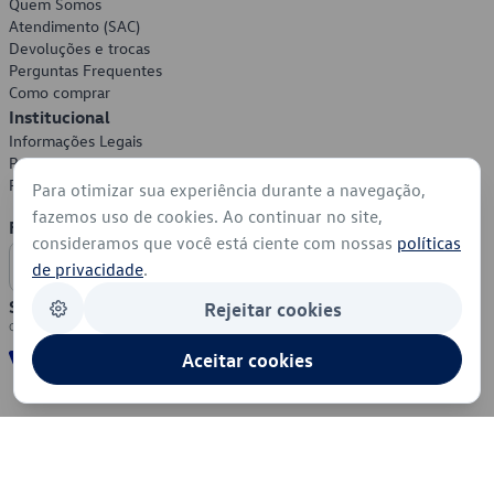
Quem Somos
Atendimento (SAC)
Devoluções e trocas
Perguntas Frequentes
Como comprar
Institucional
Informações Legais
Política de Privacidade
Política de Cookies
Para otimizar sua experiência durante a navegação,
fazemos uso de cookies. Ao continuar no site,
Formas de Pagamento
consideramos que você está ciente com nossas
políticas
de privacidade
.
Segurança
Rejeitar cookies
Aceitar cookies
© 2026 - Volkswagen do Brasil - Todos os direitos reservados