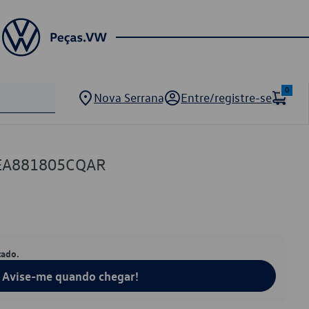
0
Nova Serrana
Entre/registre-se
6EA881805CQAR
tado.
Avise-me quando chegar!