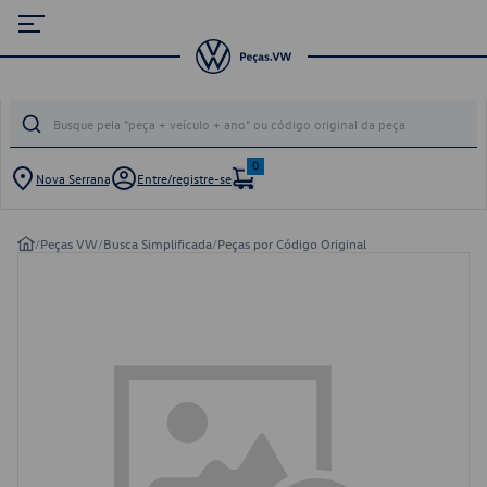
0
Nova Serrana
Entre/registre-se
/
Peças VW
/
Busca Simplificada
/
Peças por Código Original