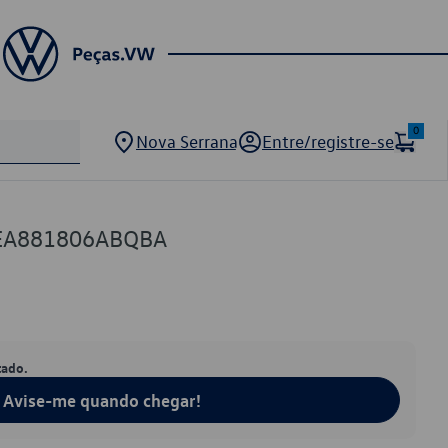
0
Nova Serrana
Entre/registre-se
6EA881806ABQBA
tado.
Avise-me quando chegar!