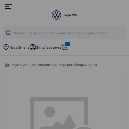
0
Nova Serrana
Entre/registre-se
/
Peças VW
/
Busca Simplificada
/
Peças por Código Original