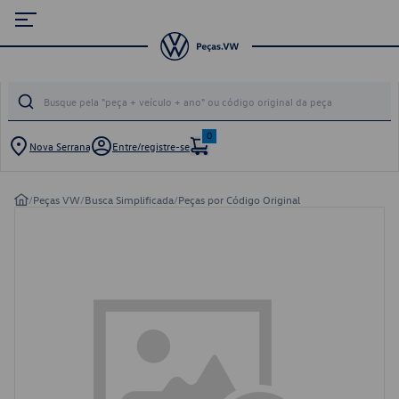
0
Nova Serrana
Entre/registre-se
/
Peças VW
/
Busca Simplificada
/
Peças por Código Original