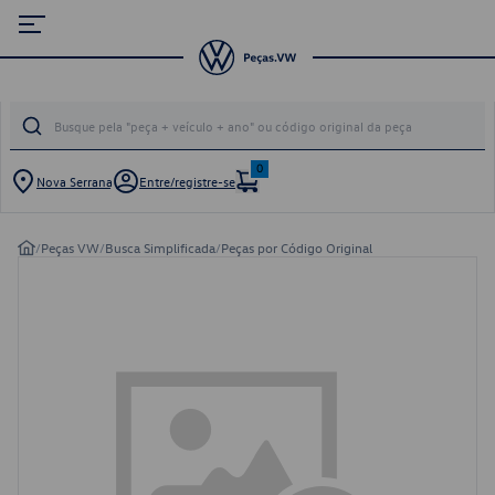
0
Nova Serrana
Entre/registre-se
/
Peças VW
/
Busca Simplificada
/
Peças por Código Original