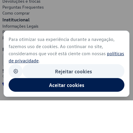
Devoluções e trocas
Perguntas Frequentes
Como comprar
Institucional
Informações Legais
Política de Privacidade
Política de Cookies
Para otimizar sua experiência durante a navegação,
fazemos uso de cookies. Ao continuar no site,
Formas de Pagamento
consideramos que você está ciente com nossas
políticas
de privacidade
.
Segurança
Rejeitar cookies
Aceitar cookies
© 2026 - Volkswagen do Brasil - Todos os direitos reservados