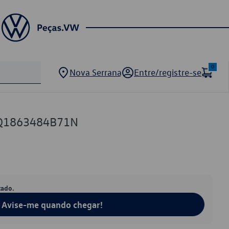
0
Nova Serrana
Entre/registre-se
6Q1863484B71N
tado.
Avise-me quando chegar!