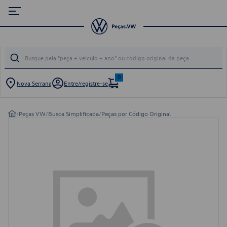
0
Nova Serrana
Entre/registre-se
/
Peças VW
/
Busca Simplificada
/
Peças por Código Original