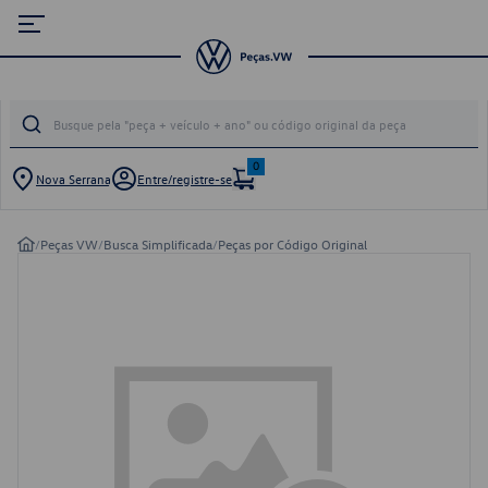
0
Nova Serrana
Entre/registre-se
/
Peças VW
/
Busca Simplificada
/
Peças por Código Original