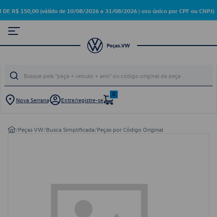
$ 150,00 (válido de 10/08/2026 a 31/08/2026 | uso único por CPF ou CNPJ)
0
Nova Serrana
Entre/registre-se
/
Peças VW
/
Busca Simplificada
/
Peças por Código Original