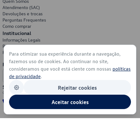
Quem Somos
Atendimento (SAC)
Devoluções e trocas
Perguntas Frequentes
Como comprar
Institucional
Informações Legais
Política de Privacidade
Política de Cookies
Para otimizar sua experiência durante a navegação,
fazemos uso de cookies. Ao continuar no site,
Formas de Pagamento
consideramos que você está ciente com nossas
políticas
de privacidade
.
Segurança
Rejeitar cookies
Aceitar cookies
© 2026 - Volkswagen do Brasil - Todos os direitos reservados