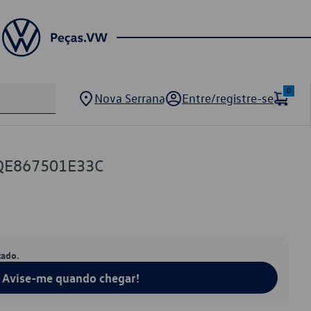
0
Nova Serrana
Entre/registre-se
6QE867501E33C
tado.
Avise-me quando chegar!