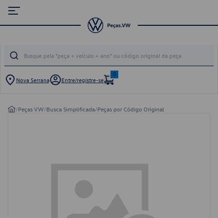
0
Nova Serrana
Entre/registre-se
/
Peças VW
/
Busca Simplificada
/
Peças por Código Original