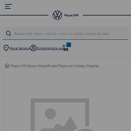
0
Nova Serrana
Entre/registre-se
/
Peças VW
/
Busca Simplificada
/
Peças por Código Original