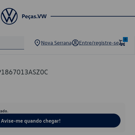
0
Nova Serrana
Entre/registre-se
P1867013ASZ0C
tado.
Avise-me quando chegar!