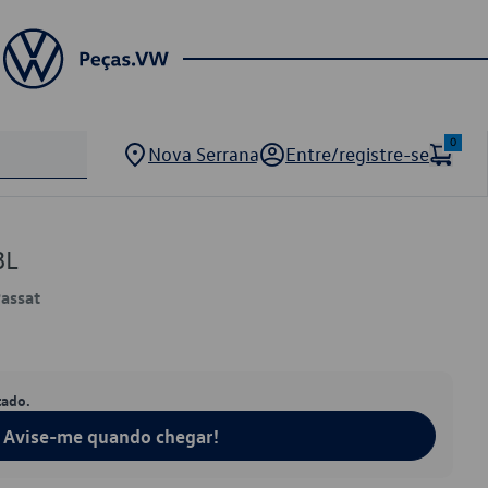
0
Nova Serrana
Entre/registre-se
8L
Passat
tado.
Avise-me quando chegar!