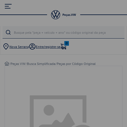
0
Nova Serrana
Entre/registre-se
/
Peças VW
/
Busca Simplificada
/
Peças por Código Original