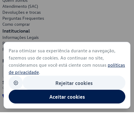
Quem Somos
Atendimento (SAC)
Devoluções e trocas
Perguntas Frequentes
Como comprar
Institucional
Informações Legais
Política de Privacidade
Política de Cookies
Para otimizar sua experiência durante a navegação,
fazemos uso de cookies. Ao continuar no site,
Formas de Pagamento
consideramos que você está ciente com nossas
políticas
de privacidade
.
Segurança
Rejeitar cookies
Aceitar cookies
© 2026 - Volkswagen do Brasil - Todos os direitos reservados