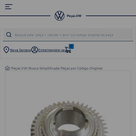
0
Nova Serrana
Entre/registre-se
/
Peças VW
/
Busca Simplificada
/
Peças por Código Original