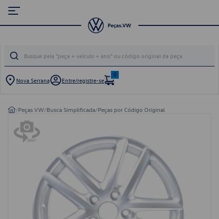
0
Nova Serrana
Entre/registre-se
/
Peças VW
/
Busca Simplificada
/
Peças por Código Original