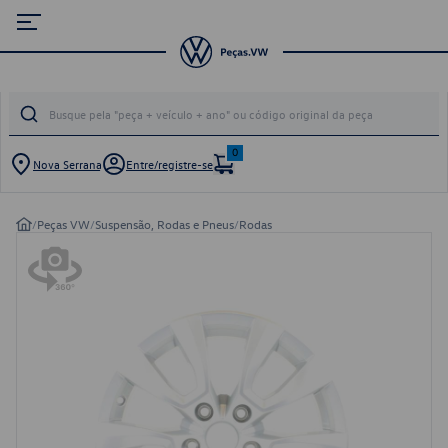
0
Nova Serrana
Entre/registre-se
/
Peças VW
/
Suspensão, Rodas e Pneus
/
Rodas