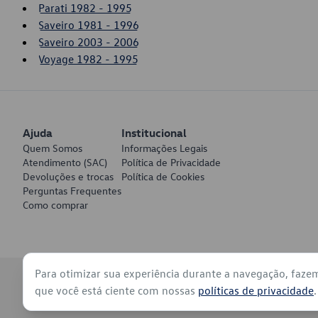
Parati 1982 - 1995
Saveiro 1981 - 1996
Saveiro 2003 - 2006
Voyage 1982 - 1995
Ajuda
Institucional
Quem Somos
Informações Legais
Atendimento (SAC)
Política de Privacidade
Devoluções e trocas
Política de Cookies
Perguntas Frequentes
Como comprar
Para otimizar sua experiência durante a navegação, faze
© 2026 - Volkswagen do Brasil - Todos os direitos reservados
que você está ciente com nossas
políticas de privacidade
.