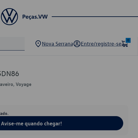
0
Nova Serrana
Entre/registre-se
5DN86
 Saveiro, Voyage
tado.
Avise-me quando chegar!