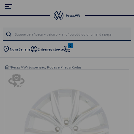
0
Nova Serrana
Entre/registre-se
/
Peças VW
/
Suspensão, Rodas e Pneus
/
Rodas