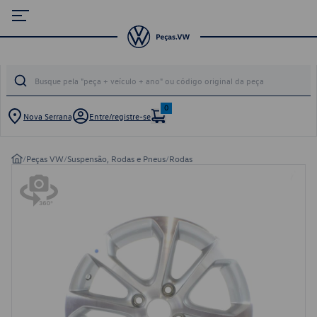
0
Nova Serrana
Entre/registre-se
/
Peças VW
/
Suspensão, Rodas e Pneus
/
Rodas