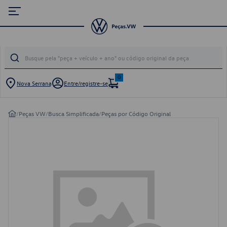
0
Nova Serrana
Entre/registre-se
/
Peças VW
/
Busca Simplificada
/
Peças por Código Original