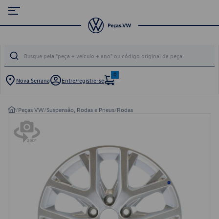
0
Nova Serrana
Entre/registre-se
/
Peças VW
/
Suspensão, Rodas e Pneus
/
Rodas