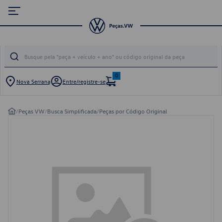
0
Nova Serrana
Entre/registre-se
/
Peças VW
/
Busca Simplificada
/
Peças por Código Original