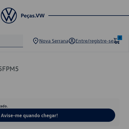
0
Nova Serrana
Entre/registre-se
5FPM5
tado.
Avise-me quando chegar!