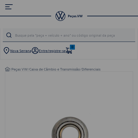
0
Nova Serrana
Entre/registre-se
/
Peças VW
/
Caixa de Câmbio e Transmissão
/
Diferenciais