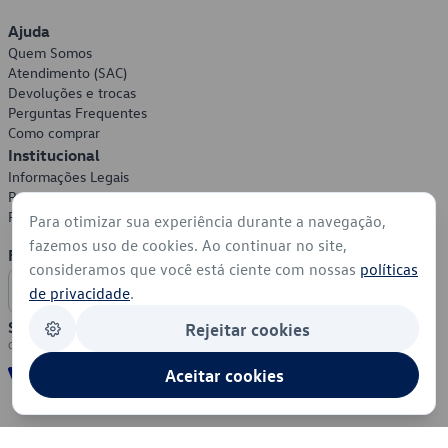
Ajuda
Quem Somos
Atendimento (SAC)
Devoluções e trocas
Perguntas Frequentes
Como comprar
Institucional
Informações Legais
Política de Privacidade
Política de Cookies
Para otimizar sua experiência durante a navegação,
fazemos uso de cookies. Ao continuar no site,
Formas de Pagamento
consideramos que você está ciente com nossas
políticas
de privacidade
.
Segurança
Rejeitar cookies
Aceitar cookies