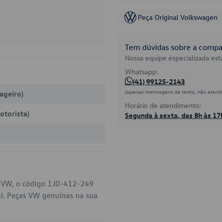
Peça Original Volkswagen
Tem dúvidas sobre a compat
Nossa equipe especializada está
Whatsapp:
(41) 99125-2143
(apenas mensagens de texto, não atend
sageiro)
Horário de atendimento:
otorista)
Segunda à sexta, das 8h às 17
 VW, o código 1J0-412-249
ol. Peças VW genuínas na sua