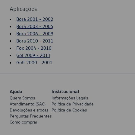
Aplicações
Bora 2001 - 2002
Bora 2003 - 2005
Bora 2006 - 2009
Bora 2010 - 2011
Fox 2004 - 2010
Gol 2009 - 2011
Golf 2000 - 2001
Golf 2002 - 2002
Golf 2003 - 2007
Golf 2008 - 2014
Ajuda
Jetta 2005 - 2007
Institucional
Quem Somos
Informações Legais
New Beetle 2000 - 2005
Atendimento (SAC)
Política de Privacidade
New Beetle 2006 - 2010
Devoluções e trocas
Política de Cookies
Saveiro 2010 - 2011
Perguntas Frequentes
Voyage 2009 - 2011
Como comprar