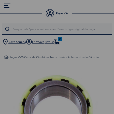
0
Nova Serrana
Entre/registre-se
/
Peças VW
/
Caixa de Câmbio e Transmissão
/
Rolamentos de Câmbio