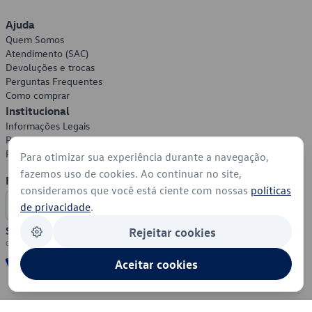
Ajuda
Quem Somos
Atendimento (SAC)
Devoluções e trocas
Perguntas Frequentes
Como comprar
Institucional
Informações Legais
Política de Privacidade
Política de Cookies
Para otimizar sua experiência durante a navegação,
fazemos uso de cookies. Ao continuar no site,
Formas de Pagamento
consideramos que você está ciente com nossas
políticas
de privacidade
.
Segurança
Rejeitar cookies
Aceitar cookies