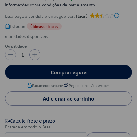
Informações sobre condições de parcelamento
Essa peça é vendida e entregue por:
Itacuã
Estoque:
Últimas unidades
6 unidades disponíveis
Quantidade
1
Comprar agora
•
Pagamento seguro
Peça original Volkswagen
Adicionar ao carrinho
Calcule frete e prazo
Entrega em todo o Brasil