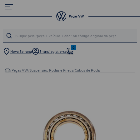
0
Nova Serrana
Entre/registre-se
/
Peças VW
/
Suspensão, Rodas e Pneus
/
Cubos de Roda