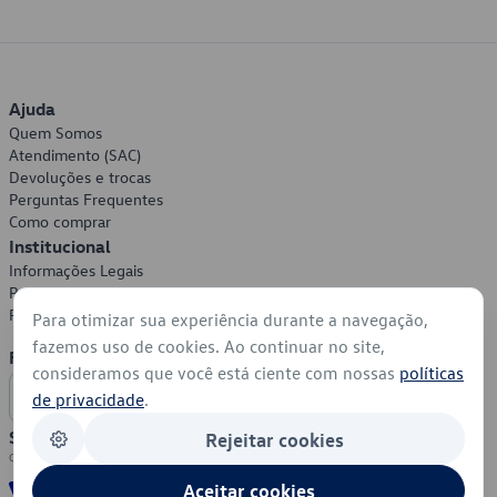
Ajuda
Quem Somos
Atendimento (SAC)
Devoluções e trocas
Perguntas Frequentes
Como comprar
Institucional
Informações Legais
Política de Privacidade
Política de Cookies
Para otimizar sua experiência durante a navegação,
fazemos uso de cookies. Ao continuar no site,
Formas de Pagamento
consideramos que você está ciente com nossas
políticas
de privacidade
.
Segurança
Rejeitar cookies
Aceitar cookies