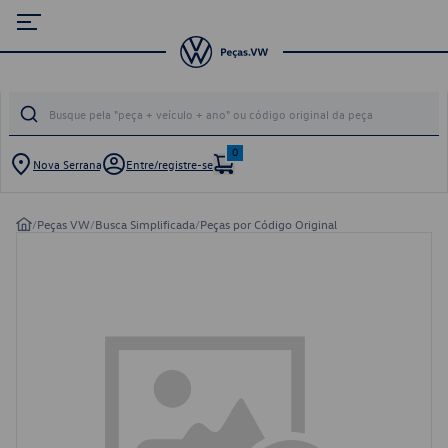
0
Nova Serrana
Entre/registre-se
/
Peças VW
/
Busca Simplificada
/
Peças por Código Original