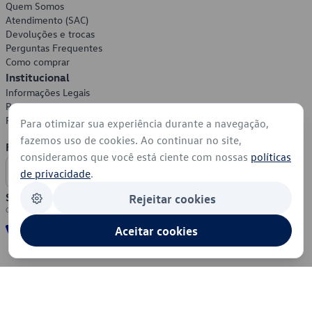
Quem Somos
Atendimento (SAC)
Devoluções e trocas
Perguntas Frequentes
Como comprar
Institucional
Informações Legais
Política de Privacidade
Política de Cookies
Para otimizar sua experiência durante a navegação,
fazemos uso de cookies. Ao continuar no site,
Formas de Pagamento
consideramos que você está ciente com nossas
políticas
de privacidade
.
Segurança
Rejeitar cookies
Aceitar cookies
© 2026 - Volkswagen do Brasil - Todos os direitos reservados