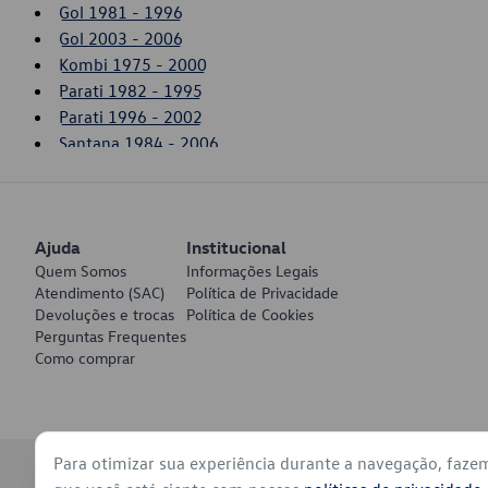
Gol 1981 - 1996
Gol 2003 - 2006
Kombi 1975 - 2000
Parati 1982 - 1995
Parati 1996 - 2002
Santana 1984 - 2006
Saveiro 1981 - 1996
Saveiro 2003 - 2006
Voyage 1982 - 1995
Ajuda
Institucional
Quem Somos
Informações Legais
Atendimento (SAC)
Política de Privacidade
Devoluções e trocas
Política de Cookies
Perguntas Frequentes
Como comprar
Para otimizar sua experiência durante a navegação, faze
© 2026 - Volkswagen do Brasil - Todos os direitos reservados