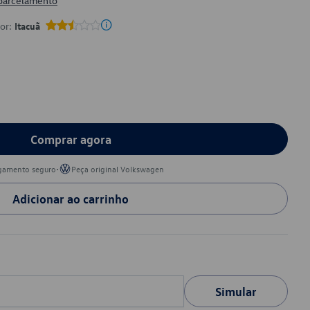
 parcelamento
por:
Itacuã
Comprar agora
•
gamento seguro
Peça original Volkswagen
Adicionar ao carrinho
Simular