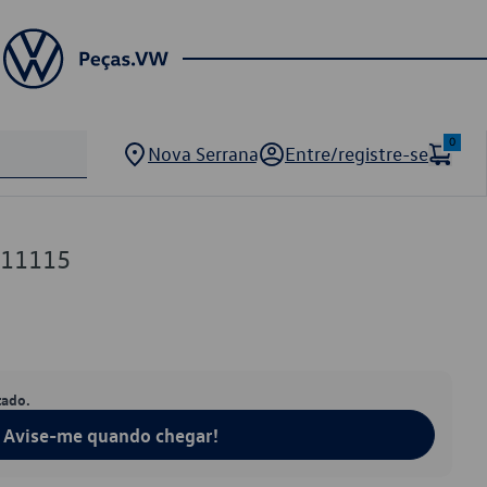
0
Nova Serrana
Entre/registre-se
311115
tado.
Avise-me quando chegar!