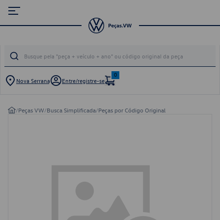
0
Nova Serrana
Entre/registre-se
/
Peças VW
/
Busca Simplificada
/
Peças por Código Original