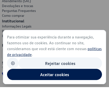
Atendimento (SAC)
Devoluções e trocas
Perguntas Frequentes
Como comprar
Institucional
Informações Legais
Política de Privacidade
Política de Cookies
Para otimizar sua experiência durante a navegação,
fazemos uso de cookies. Ao continuar no site,
Formas de Pagamento
consideramos que você está ciente com nossas
políticas
de privacidade
.
Segurança
Rejeitar cookies
Aceitar cookies
© 2026 - Volkswagen do Brasil - Todos os direitos reservados