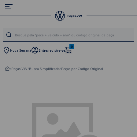
0
Nova Serrana
Entre/registre-se
/
Peças VW
/
Busca Simplificada
/
Peças por Código Original